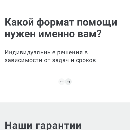
Эксп
Идеально для занятых
прав
студентов: мы полностью
подготовим практическое
Какой формат помощи
задание — разберем
Быстро 
требования, подготовим
конкрет
нужен именно вам?
необходимые расчеты/
практич
модели и визуализацию
уточним
(таблицы, графики),
решения
объяснения к
обоснов
Индивидуальные решения в
результатам и оформим
формул
зависимости от задач и сроков
по требованиям.
оформл
Наши гарантии