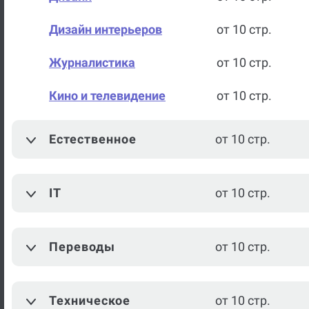
Дизайн интерьеров
от 10 стр.
Журналистика
от 10 стр.
Кино и телевидение
от 10 стр.
Литературное
от 10 стр.
Естественное
от 10 стр.
редактирование
Теория и практика СМИ
от 10 стр.
IT
от 10 стр.
Искусство
от 10 стр.
Межкультурная
Переводы
от 10 стр.
от 10 стр.
коммуникация
Музыка
от 10 стр.
Техническое
от 10 стр.