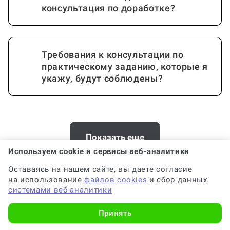
консультация по доработке?
Требования к консультации по
практическому заданию, которые я
укажу, будут соблюдены?
Почему выгодно заказать
консультацию по практическому
Показать еще
заданию на Work5?
Используем cookie и сервисы веб-аналитики
Оставаясь на нашем сайте, вы даете согласие
на использование
файлов cookies
и сбор данных
Хотите заказать консультацию по
системами веб-аналитики
Когда и как нужно оплачивать
стихам на заказ в Санкт-
заказ?
Принять
Петербурге? У нас есть офис