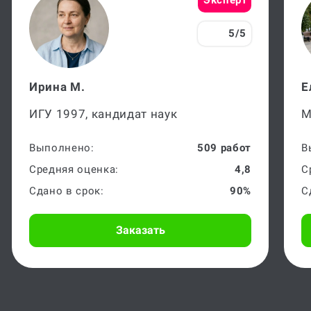
5/5
Ирина М.
Е
ИГУ 1997, кандидат наук
М
Выполнено:
509 работ
В
Средняя оценка:
4,8
С
Сдано в срок:
90%
С
Заказать