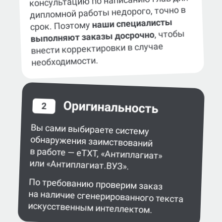
Мы понимаем, как важно получить
консультацию по написанию глав для
дипломной работы недорого, точно в
наши специалисты
срок. Поэтому
, чтобы
выполняют заказы досрочно
внести корректировки в случае
необходимости.
Оригинальность
2
Вы сами выбираете систему
обнаружения заимствований
в работе — eTXT, «Антиплагиат»
или «Антиплагиат.ВУЗ».
По требованию проверим заказ
на наличие сгенерированного текста