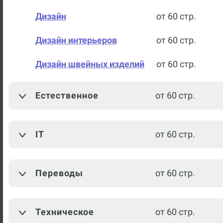
Графика
от 60 стр.
Дизайн
от 60 стр.
Дизайн интерьеров
от 60 стр.
Дизайн швейных изделий
от 60 стр.
Парикмахерское
от 60 стр.
Естественное
от 60 стр.
мастерство
Промышленный дизайн
от 60 стр.
IT
от 60 стр.
Журналистика
от 60 стр.
Издательское дело
от 60 стр.
Переводы
от 60 стр.
Кино и телевидение
от 60 стр.