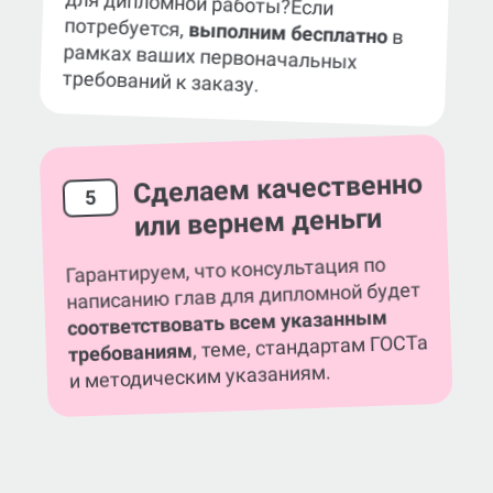
Преподаватель просит внести правки
в консультацию по написанию глав
для дипломной работы?
Если
потребуется,
выполним бесплатно
в
рамках ваших первоначальных
требований к заказу.
Сделаем качественно
5
или вернем деньги
Гарантируем, что консультация по
написанию глав для дипломной будет
соответствовать всем указанным
, теме, стандартам ГОСТа
требованиям
и методическим указаниям.